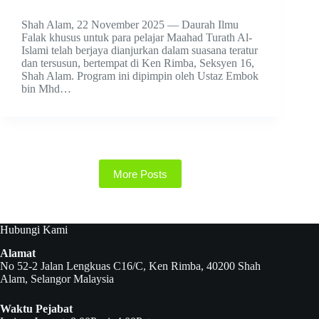
Shah Alam, 22 November 2025 — Daurah Ilmu
Falak khusus untuk para pelajar Maahad Turath Al-
Islami telah berjaya dianjurkan dalam suasana teratur
dan tersusun, bertempat di Ken Rimba, Seksyen 16,
Shah Alam. Program ini dipimpin oleh Ustaz Embok
bin Mhd…
More Posts
Hubungi Kami
Alamat
No 52-2 Jalan Lengkuas C16/C, Ken Rimba, 40200 Shah
Alam, Selangor Malaysia
Waktu Pejabat