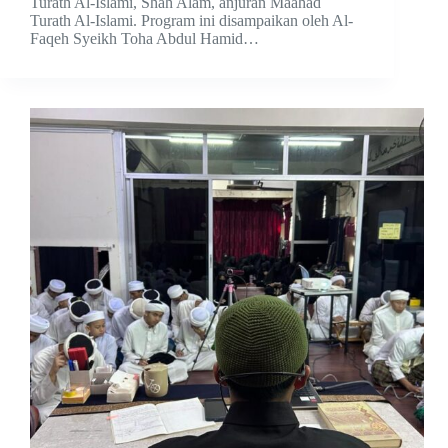
Turath Al-Islami, Shah Alam, anjuran Maahad
Turath Al-Islami. Program ini disampaikan oleh Al-
Faqeh Syeikh Toha Abdul Hamid…